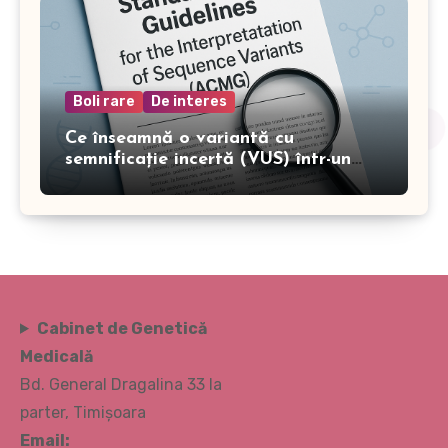
Boli rare
De interes
Ce înseamnă o variantă cu
semnificație incertă (VUS) într-un
test genetic?
Cabinet de Genetică
Medicală
Bd. General Dragalina 33 la
parter, Timișoara
Email: