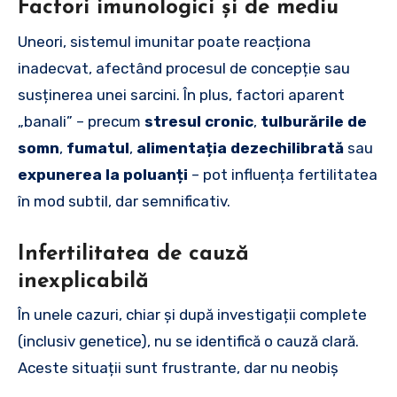
Factori imunologici și de mediu
Uneori, sistemul imunitar poate reacționa
inadecvat, afectând procesul de concepție sau
susținerea unei sarcini. În plus, factori aparent
„banali” – precum
stresul cronic
,
tulburările de
somn
,
fumatul
,
alimentația dezechilibrată
sau
expunerea la poluanți
– pot influența fertilitatea
în mod subtil, dar semnificativ.
Infertilitatea de cauză
inexplicabilă
În unele cazuri, chiar și după investigații complete
(inclusiv genetice), nu se identifică o cauză clară.
Aceste situații sunt frustrante, dar nu neobiș