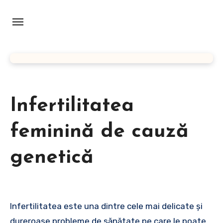
Skip
to
content
Infertilitatea
feminină de cauză
genetică
Infertilitatea este una dintre cele mai delicate și
dureroase probleme de sănătate pe care le poate