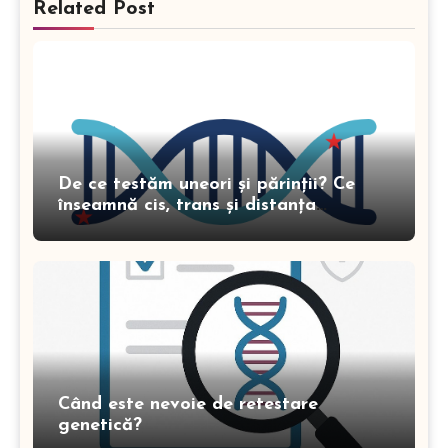
Related Post
De ce testăm uneori și părinții? Ce
înseamnă cis, trans și distanța
genomică în genetică
Când este nevoie de retestare
genetică?