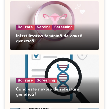
Boli rare
Sarcină
Screening
Infertilitatea feminină de cauză
genetică
Boli rare
Screening
Când este nevoie de retestare
genetică?