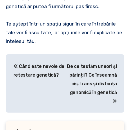
genetică ar putea fi următorul pas firesc.
Te aștept într-un spațiu sigur, în care întrebările
tale vor fi ascultate, iar opțiunile vor fi explicate pe
înțelesul tău.
Post
Când este nevoie de
De ce testăm uneori și
navigation
retestare genetică?
părinții? Ce înseamnă
cis, trans și distanța
genomică în genetică