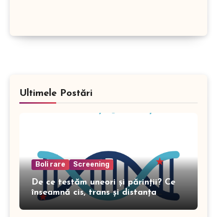
Ultimele Postări
Boli rare
Screening
De ce testăm uneori și părinții? Ce
înseamnă cis, trans și distanța
genomică în genetică