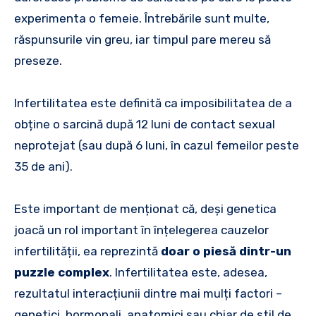
experimenta o femeie. Întrebările sunt multe,
răspunsurile vin greu, iar timpul pare mereu să
preseze.
Infertilitatea este definită ca imposibilitatea de a
obține o sarcină după 12 luni de contact sexual
neprotejat (sau după 6 luni, în cazul femeilor peste
35 de ani).
Este important de menționat că, deși genetica
joacă un rol important în înțelegerea cauzelor
infertilității, ea reprezintă
doar o piesă dintr-un
puzzle complex
. Infertilitatea este, adesea,
rezultatul interacțiunii dintre mai mulți factori –
genetici, hormonali, anatomici sau chiar de stil de