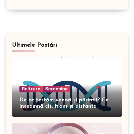
Ultimele Postări
Boli rare
Screening
De ce testăm uneori și părinții? Ce
înseamnă cis, trans și distanța
genomică în genetică