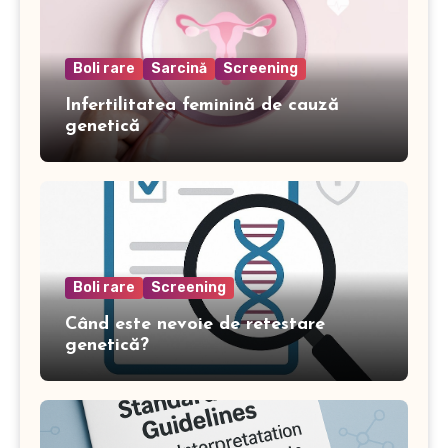
Boli rare
Sarcină
Screening
Infertilitatea feminină de cauză
genetică
Boli rare
Screening
Când este nevoie de retestare
genetică?