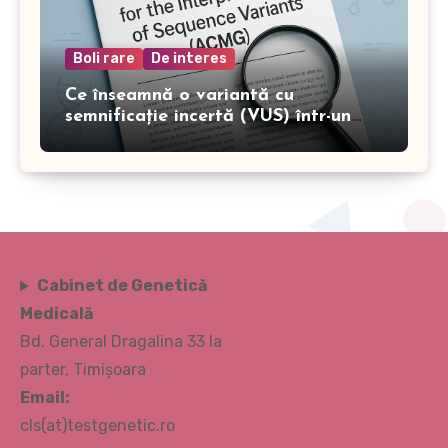
Boli rare
De interes
Ce înseamnă o variantă cu
semnificație incertă (VUS) într-un
test genetic?
Cabinet de Genetică
Medicală
Bd. General Dragalina 33 la
parter, Timișoara
Email:
cls(at)testgenetic.ro