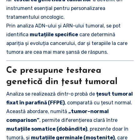
instrument esențial pentru personalizarea
tratamentului oncologic.
Prin analiza ADN-ului și ARN-ului tumoral, se pot
identifica
mutațiile specifice
care determină
apariția și evoluția cancerului, dar și terapiile la care
tumora are cea mai mare șansă de răspuns.
Ce presupune testarea
genetică din țesut tumoral
Analiza se realizează dintr-o probă de
țesut tumoral
fixat în parafină (FFPE)
, comparată cu țesut normal.
Această abordare, numită
„tumor–normal
comparison”
, permite diferențierea clară între
mutațiile somatice (dobândite)
, prezente doar în
tumoră, și
mutațiile germinale (moștenite)
, care