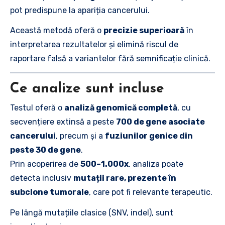
pot predispune la apariția cancerului.
Această metodă oferă o
precizie superioară
în
interpretarea rezultatelor și elimină riscul de
raportare falsă a variantelor fără semnificație clinică.
Ce analize sunt incluse
Testul oferă o
analiză genomică completă
, cu
secvențiere extinsă a peste
700 de gene asociate
cancerului
, precum și a
fuziunilor genice din
peste 30 de gene
.
Prin acoperirea de
500–1.000x
, analiza poate
detecta inclusiv
mutații rare, prezente în
subclone tumorale
, care pot fi relevante terapeutic.
Pe lângă mutațiile clasice (SNV, indel), sunt