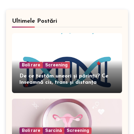
Ultimele Postări
Boli rare
Screening
De ce testăm uneori și părinții? Ce
înseamnă cis, trans și distanța
genomică în genetică
Boli rare
Sarcină
Screening