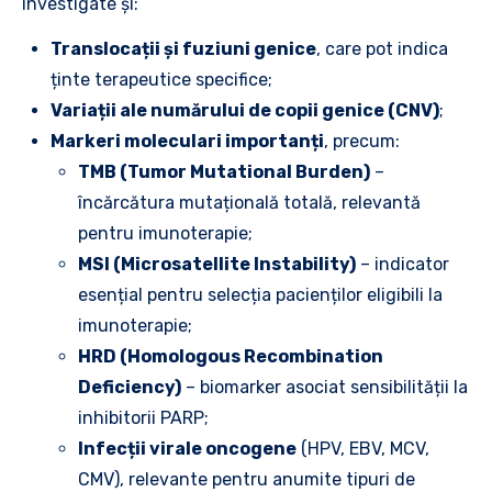
investigate și:
Translocații și fuziuni genice
, care pot indica
ținte terapeutice specifice;
Variații ale numărului de copii genice (CNV)
;
Markeri moleculari importanți
, precum:
TMB (Tumor Mutational Burden)
–
încărcătura mutațională totală, relevantă
pentru imunoterapie;
MSI (Microsatellite Instability)
– indicator
esențial pentru selecția pacienților eligibili la
imunoterapie;
HRD (Homologous Recombination
Deficiency)
– biomarker asociat sensibilității la
inhibitorii PARP;
Infecții virale oncogene
(HPV, EBV, MCV,
CMV), relevante pentru anumite tipuri de