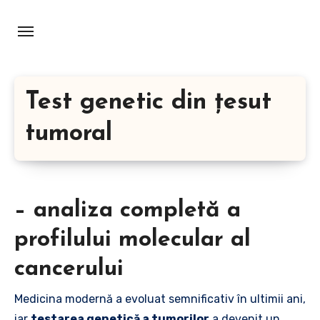
Skip
to
content
Test genetic din țesut
tumoral
– analiza completă a
profilului molecular al
cancerului
Medicina modernă a evoluat semnificativ în ultimii ani,
iar
testarea genetică a tumorilor
a devenit un