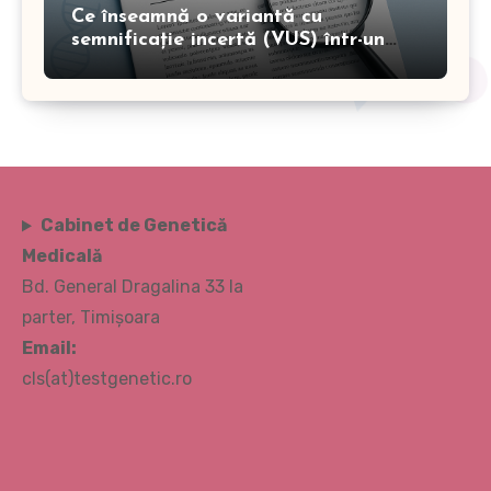
Ce înseamnă o variantă cu
semnificație incertă (VUS) într-un
test genetic?
Cabinet de Genetică
Medicală
Bd. General Dragalina 33 la
parter, Timișoara
Email:
cls(at)testgenetic.ro