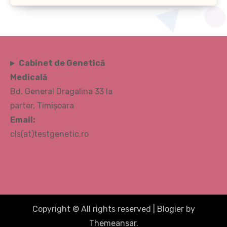
Cabinet de Genetică
Medicală
Bd. General Dragalina 33 la
parter, Timișoara
Email:
cls(at)testgenetic.ro
Copyright © All rights reserved
|
Blogier
by
Themeansar
.