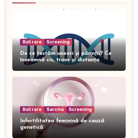
Boli rare
Screening
De ce testăm uneori și părinții? Ce
înseamnă cis, trans și distanța
genomică în genetică
Boli rare
Sarcină
Screening
Infertilitatea feminină de cauză
genetică