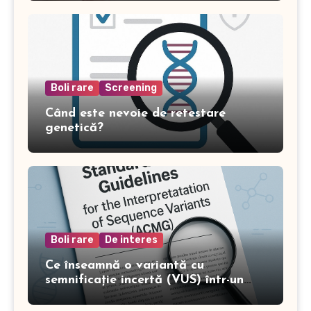
Boli rare
Screening
Când este nevoie de retestare
genetică?
Boli rare
De interes
Ce înseamnă o variantă cu
semnificație incertă (VUS) într-un
test genetic?