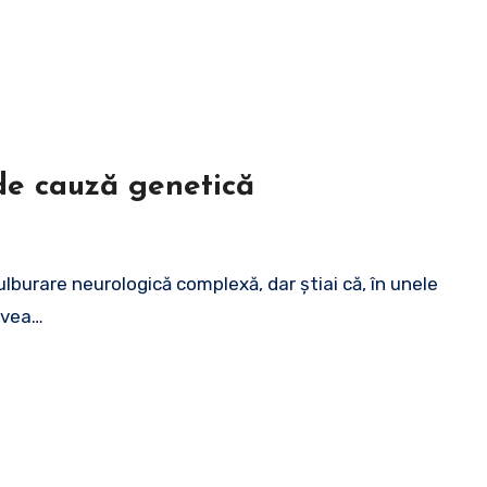
de cauză genetică
ulburare neurologică complexă, dar știai că, în unele
avea…