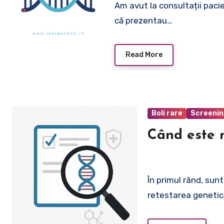
Am avut la consultații pacie
că prezentau…
Read More
Boli rare
Screenin
Când este n
În primul rând, sun
retestarea genetic