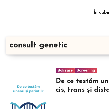
Skip
to
În cabi
content
consult genetic
Boli rare
Screening
De ce testăm un
cis, trans și di