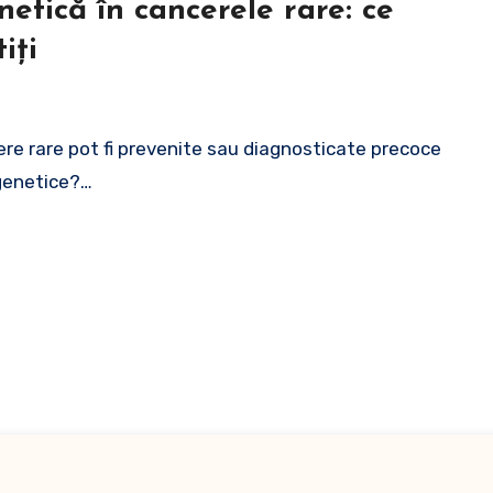
etică în cancerele rare: ce
iți
ere rare pot fi prevenite sau diagnosticate precoce
 genetice?…