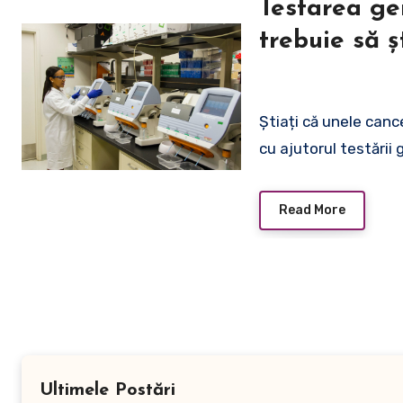
Testarea gen
trebuie să șt
Știați că unele canc
cu ajutorul testării
Read More
Ultimele Postări