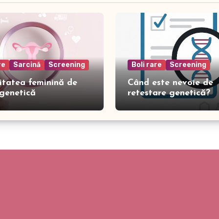
re
Sarcină
Screening
Boli rare
Screening
litatea feminină de
Când este nevoie de
genetică
retestare genetică?