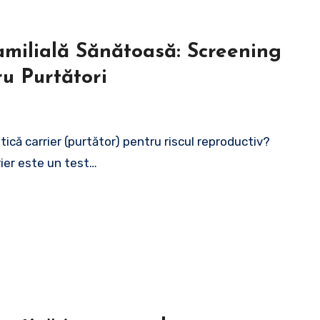
amilială Sănătoasă: Screening
u Purtători
ică carrier (purtător) pentru riscul reproductiv?
ier este un test…