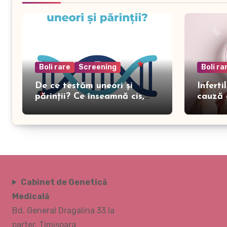
Boli rare
Screening
Boli ra
De ce testăm uneori și
Inferti
părinții? Ce înseamnă cis,
cauză 
trans și distanța genomică
în genetică
Cabinet de Genetică
Medicală
Bd. General Dragalina 33 la
parter, Timișoara