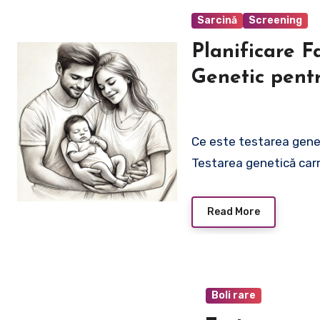
Sarcină
Screening
Planificare F
Genetic pentr
Ce este testarea genet
Testarea genetică carr
Read More
Boli rare