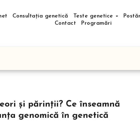
net
Consultația genetică
Teste genetice
Postă
Contact
Programări
eori și părinții? Ce înseamnă
stanța genomică în genetică