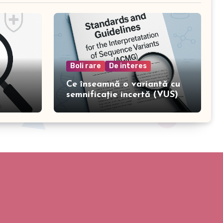
Boli rare
De interes
Ce înseamnă o variantă cu
semnificație incertă (VUS)
într-un test genetic?