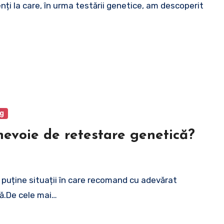
nți la care, în urma testării genetice, am descoperit
g
evoie de retestare genetică?
t puține situații în care recomand cu adevărat
ă.De cele mai…